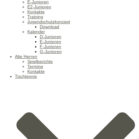
E-Junioren
E2-Junioren
Kontakte
Training
Jugendschutzkonzept
Download
Kalender
D-Junioren
E-Junioren
F-Junioren
G-Junioren
Alte Herren
Spielberichte
Termine
Kontakte
Tischtennis