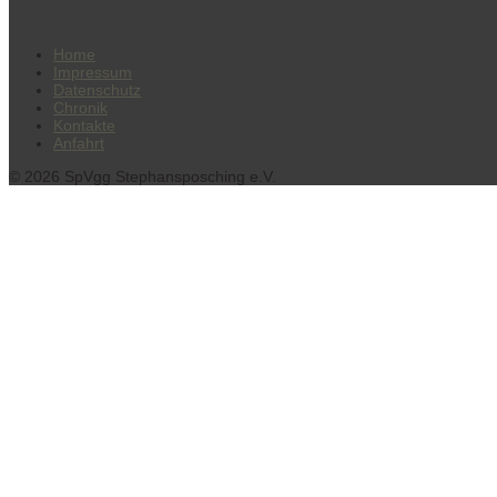
Home
Impressum
Datenschutz
Chronik
Kontakte
Anfahrt
© 2026 SpVgg Stephansposching e.V.